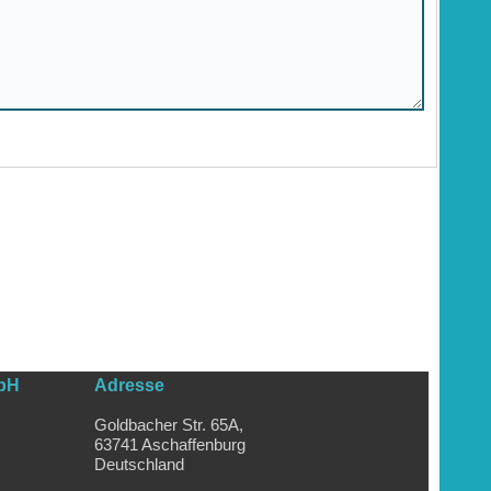
bH
Adresse
Goldbacher Str. 65A,
63741 Aschaffenburg
Deutschland