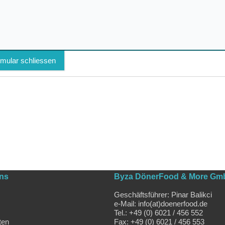
mular schliessen
uns
Byza DönerFood & More Gm
Geschäftsführer: Pinar Balikci
e-Mail: info(at)doenerfood.de
Tel.: +49 (0) 6021 / 456 552
ten
Fax: +49 (0) 6021 / 456 553