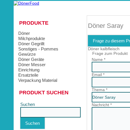
PRODUKTE
Döner Saray
Döner
Milchprodukte
Frage zu diesem P
Döner Gegrillt
Sonstiges - Pommes
Döner kalbfleisch
Frage zum Produkt
Gewürze
Döner Geräte
Name
*
Döner Messer
Einrichtung
Email
*
Ersatzteile
Verpackung Material
Thema
*
PRODUKT SUCHEN
Suchen
Nachricht
*
Suchen