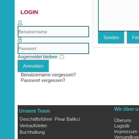
LOGIN
Benutzername
Senden
For
Passwort
Angemeldet bleiben
Anmelden
Benutzername vergessen?
Passwort vergessen?
Wir über 
Unsere Team
Geschäftsführer
Pinar Balikci
Überuns
Verkaufsleiter
Logistik
Impressum
Buchhaltung
Versandkos