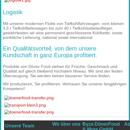
Logistik
Mit unserer modernen Flotte von Tiefkühlfahrzeugen, vom kleinen
3,5 t Tiefkühllieferwagen bis zum 40 t Tiefkühlsattelauflieger,
gewährleisten wir eine permanent geschlossene Kühlkette, sowie
pünktliche Lieferung, national sowie international.
Ein Qualitätsvorteil, von dem unsere
Kundschaft in ganz Europa profitiert.
Produkte von Döner Food stehen für Frische, Geschmack und
Qualität auf gleich bleibend höchstem Niveau. Wir sind der festen
Überzeugung: Sie werden keinen besseren Service finden.
Wir produzieren, Sie profitieren: Vertrauen Sie unserer langjährigen
Kompetenz!
Wir über uns
Byza DönerFood
Ad
Unsere Team
& More GmbH