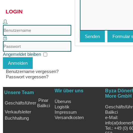
LOGIN
Benutzername
Senden
Formular 
Passwort
Angemeldet bleiben
Anmelden
Benutzername vergessen?
Passwort vergessen?
Wir über uns
Byza Döner
Unsere Team
More GmbH
Pinar
Überuns
Geschäftsführer
Balikci
Logistik
Geschäftsführ
Verkaufsleiter
Impressum
Balikci
Versandkosten
e-Mail:
Buchhaltung
info(at)doener
Tel.: +49 (0) 6