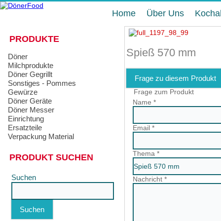
Home
Über Uns
Kocha
PRODUKTE
Spieß 570 mm
Döner
Milchprodukte
Döner Gegrillt
Frage zu diesem Produkt
Sonstiges - Pommes
Gewürze
Frage zum Produkt
Döner Geräte
Name
*
Döner Messer
Einrichtung
Ersatzteile
Email
*
Verpackung Material
Thema
*
PRODUKT SUCHEN
Suchen
Nachricht
*
Suchen