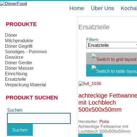
Home
Über Uns
Kocha
PRODUKTE
Ersatzteile
Döner
Filtern
Milchprodukte
Döner Gegrillt
Sonstiges - Pommes
Gewürze
Döner Geräte
Döner Messer
Einrichtung
Ersatzteile
Verpackung Material
achteckige Fettwann
PRODUKT SUCHEN
mit Lochblech
500x500x50mm
Suchen
Hersteller:
Potis
Achteckige Fettwanne mit
Suchen
Lochblech 500x500x50mm