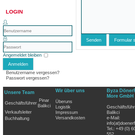
LOGIN
Benutzername
Senden
Formular 
Passwort
Angemeldet bleiben
Anmelden
Benutzername vergessen?
Passwort vergessen?
Wir über uns
Byza Döner
Unsere Team
More GmbH
Pinar
Überuns
Geschäftsführer
Balikci
Logistik
Geschäftsführ
Verkaufsleiter
Impressum
Balikci
Versandkosten
e-Mail:
Buchhaltung
info(at)doener
Tel.: +49 (0) 6
552