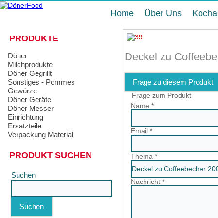
Home
Über Uns
Kocha
PRODUKTE
Deckel zu Coffeebe
Döner
Milchprodukte
Döner Gegrillt
Sonstiges - Pommes
Frage zu diesem Produkt
Gewürze
Frage zum Produkt
Döner Geräte
Name
*
Döner Messer
Einrichtung
Ersatzteile
Email
*
Verpackung Material
PRODUKT SUCHEN
Thema
*
Suchen
Nachricht
*
Suchen