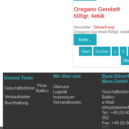
Oregano Gerebelt
600gr. kekik
Hersteller:
DönerFood
Oregano Gerebelt 600gr. keki
Mehr...
Start
Zurück
1
2
We
Wir über uns
Byza Döner
Unsere Team
More GmbH
Pinar
Überuns
Geschäftsführer
Balikci
Logistik
Geschäftsführ
Verkaufsleiter
Impressum
Balikci
Versandkosten
e-Mail:
Buchhaltung
info(at)doener
Tel.: +49 (0) 6
552
Fax: +49 (0) 6
553