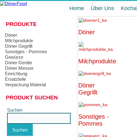
Home
Über Uns
Kocha
PRODUKTE
Döner
Döner
Milchprodukte
Döner Gegrillt
Sonstiges - Pommes
Gewürze
Milchprodukte
Döner Geräte
Döner Messer
Einrichtung
Ersatzteile
Verpackung Material
Döner
Gegrillt
PRODUKT SUCHEN
Suchen
Sonstiges -
Pommes
Suchen